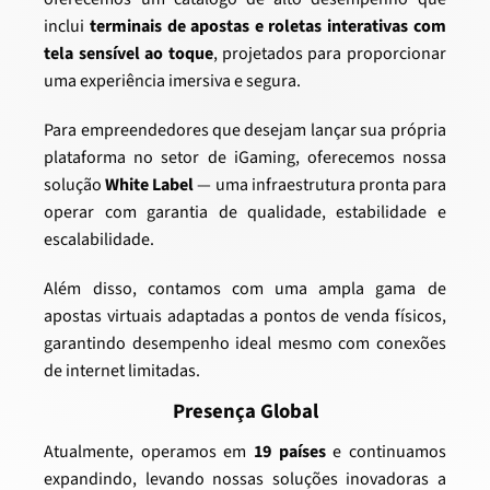
inclui
terminais de apostas e roletas interativas com
tela sensível ao toque
, projetados para proporcionar
uma experiência imersiva e segura.
Para empreendedores que desejam lançar sua própria
plataforma no setor de iGaming, oferecemos nossa
solução
White Label
— uma infraestrutura pronta para
operar com garantia de qualidade, estabilidade e
escalabilidade.
Além disso, contamos com uma ampla gama de
apostas virtuais adaptadas a pontos de venda físicos,
garantindo desempenho ideal mesmo com conexões
de internet limitadas.
Presença Global
Atualmente, operamos em
19 países
e continuamos
expandindo, levando nossas soluções inovadoras a