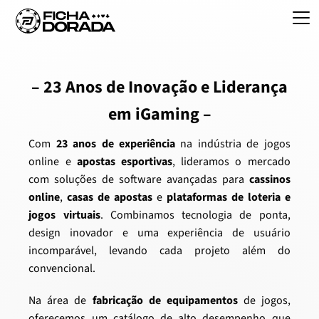
– 23 Anos de Inovação e Liderança
em iGaming –
Com
23 anos de experiência
na indústria de jogos
online e
apostas esportivas
, lideramos o mercado
com soluções de software avançadas para
cassinos
online
,
casas de apostas
e
plataformas de loteria e
jogos virtuais
. Combinamos tecnologia de ponta,
design inovador e uma experiência de usuário
incomparável, levando cada projeto além do
convencional.
Na área de
fabricação de equipamentos
de jogos,
oferecemos um catálogo de alto desempenho que