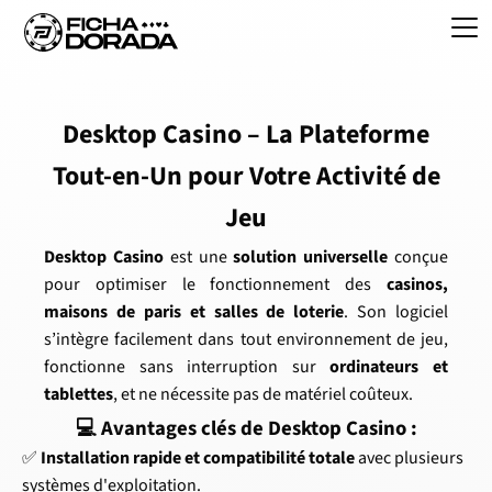
Desktop Casino – La Plateforme
Tout-en-Un pour Votre Activité de
Jeu
Desktop Casino
est une
solution universelle
conçue
pour optimiser le fonctionnement des
casinos,
maisons de paris et salles de loterie
. Son logiciel
s’intègre facilement dans tout environnement de jeu,
fonctionne sans interruption sur
ordinateurs et
tablettes
, et ne nécessite pas de matériel coûteux.
💻 Avantages clés de Desktop Casino :
✅
Installation rapide et compatibilité totale
avec plusieurs
systèmes d'exploitation.